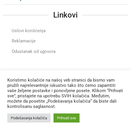
Linkovi
Uslovi korišćenja
Reklamacije
Odustanak od ugovora
Instragram
Koristimo kolačiće na našoj veb stranici da bismo vam
pružili najrelevantnije iskustvo tako što ćemo zapamtiti
vaše željene postavke i ponovljene posete. Klikom “Prihvati
Zapratite nas na Instagramu
sve”, pristajete na upotrebu SVIH kolačića. Međutim,
možete da posetite „Podešavanja kolačića“ da biste dali
Sva prava zadržana
©
2023 Fitomineral
kontrolisanu saglasnost.
Podešavanja kolačića
Prihvati sve
Izrada sajta
Strix Counsulting
Početna
Kontakt
Prodavnica
Stihl