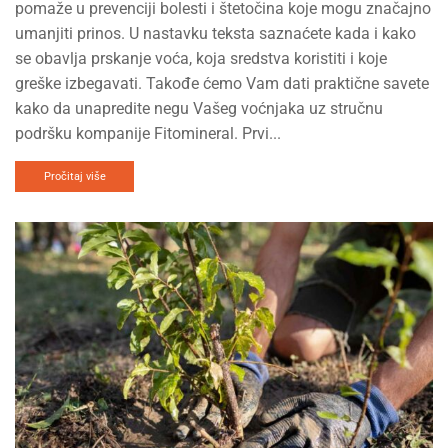
pomaže u prevenciji bolesti i štetočina koje mogu značajno
umanjiti prinos. U nastavku teksta saznaćete kada i kako
se obavlja prskanje voća, koja sredstva koristiti i koje
greške izbegavati. Takođe ćemo Vam dati praktične savete
kako da unapredite negu Vašeg voćnjaka uz stručnu
podršku kompanije Fitomineral. Prvi...
Pročitaj više