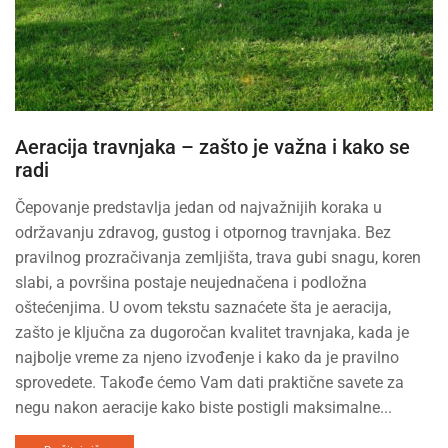
Aeracija travnjaka – zašto je važna i kako se
radi
Čepovanje predstavlja jedan od najvažnijih koraka u
održavanju zdravog, gustog i otpornog travnjaka. Bez
pravilnog prozračivanja zemljišta, trava gubi snagu, koren
slabi, a površina postaje neujednačena i podložna
oštećenjima. U ovom tekstu saznaćete šta je aeracija,
zašto je ključna za dugoročan kvalitet travnjaka, kada je
najbolje vreme za njeno izvođenje i kako da je pravilno
sprovedete. Takođe ćemo Vam dati praktične savete za
negu nakon aeracije kako biste postigli maksimalne...