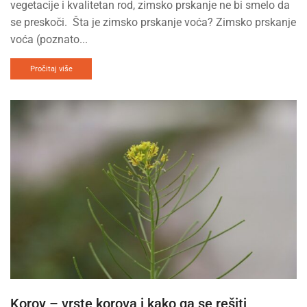
vegetacije i kvalitetan rod, zimsko prskanje ne bi smelo da
se preskoči. Šta je zimsko prskanje voća? Zimsko prskanje
voća (poznato...
Pročitaj više
Korov – vrste korova i kako ga se rešiti