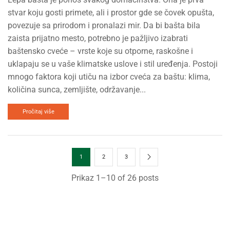
stvar koju gosti primete, ali i prostor gde se čovek opušta,
povezuje sa prirodom i pronalazi mir. Da bi bašta bila
zaista prijatno mesto, potrebno je pažljivo izabrati
baštensko cveće – vrste koje su otporne, raskošne i
uklapaju se u vaše klimatske uslove i stil uređenja. Postoji
mnogo faktora koji utiču na izbor cveća za baštu: klima,
količina sunca, zemljište, održavanje...
Pročitaj više
1
2
3
Prikaz 1–10 of 26 posts