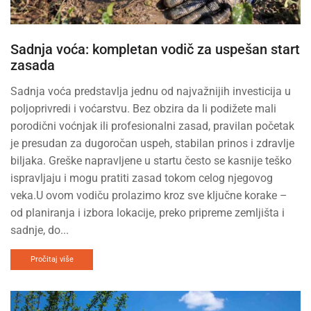
Sadnja voća: kompletan vodič za uspešan start
zasada
Sadnja voća predstavlja jednu od najvažnijih investicija u
poljoprivredi i voćarstvu. Bez obzira da li podižete mali
porodični voćnjak ili profesionalni zasad, pravilan početak
je presudan za dugoročan uspeh, stabilan prinos i zdravlje
biljaka. Greške napravljene u startu često se kasnije teško
ispravljaju i mogu pratiti zasad tokom celog njegovog
veka.U ovom vodiču prolazimo kroz sve ključne korake –
od planiranja i izbora lokacije, preko pripreme zemljišta i
sadnje, do...
Pročitaj više