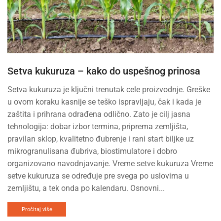
Setva kukuruza – kako do uspešnog prinosa
Setva kukuruza je ključni trenutak cele proizvodnje. Greške
u ovom koraku kasnije se teško ispravljaju, čak i kada je
zaštita i prihrana odrađena odlično. Zato je cilj jasna
tehnologija: dobar izbor termina, priprema zemljišta,
pravilan sklop, kvalitetno đubrenje i rani start biljke uz
mikrogranulisana đubriva, biostimulatore i dobro
organizovano navodnjavanje. Vreme setve kukuruza Vreme
setve kukuruza se određuje pre svega po uslovima u
zemljištu, a tek onda po kalendaru. Osnovni...
Pročitaj više