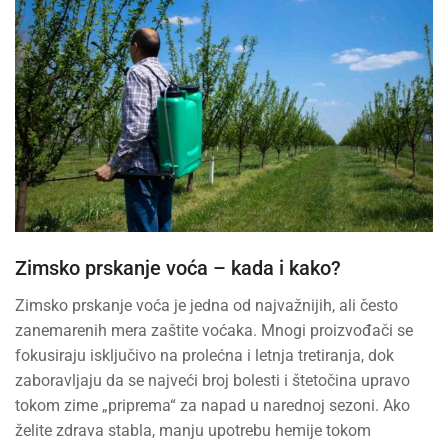
Zimsko prskanje voća – kada i kako?
Zimsko prskanje voća je jedna od najvažnijih, ali često
zanemarenih mera zaštite voćaka. Mnogi proizvođači se
fokusiraju isključivo na prolećna i letnja tretiranja, dok
zaboravljaju da se najveći broj bolesti i štetočina upravo
tokom zime „priprema“ za napad u narednoj sezoni. Ako
želite zdrava stabla, manju upotrebu hemije tokom