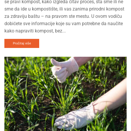
se pravi kompost, kako izgleda čitav proces, šta sme ili ne
sme da ide u kompostište, ili vas zanima prirodni kompost
za zdraviju baštu – na pravom ste mestu. U ovom vodiču
dobićete sve informacije koje su vam potrebne da naučite
kako napraviti kompost, bez...
Pročitaj više