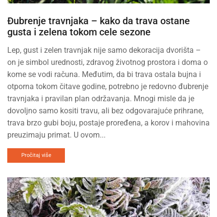
Đubrenje travnjaka – kako da trava ostane
gusta i zelena tokom cele sezone
Lep, gust i zelen travnjak nije samo dekoracija dvorišta –
on je simbol urednosti, zdravog životnog prostora i doma o
kome se vodi računa. Međutim, da bi trava ostala bujna i
otporna tokom čitave godine, potrebno je redovno đubrenje
travnjaka i pravilan plan održavanja. Mnogi misle da je
dovoljno samo kositi travu, ali bez odgovarajuće prihrane,
trava brzo gubi boju, postaje proređena, a korov i mahovina
preuzimaju primat. U ovom...
Pročitaj više