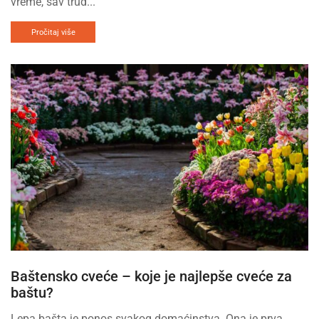
vreme, sav trud...
Pročitaj više
Baštensko cveće – koje je najlepše cveće za
baštu?
Lepa bašta je ponos svakog domaćinstva. Ona je prva