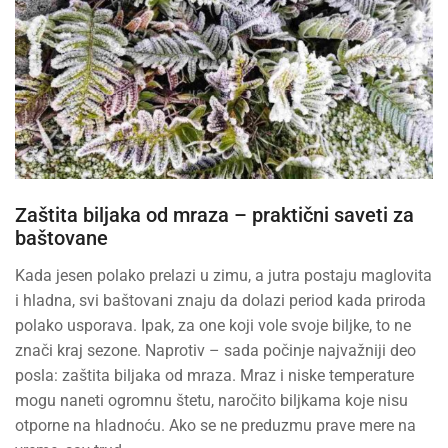
Zaštita biljaka od mraza – praktični saveti za
baštovane
Kada jesen polako prelazi u zimu, a jutra postaju maglovita
i hladna, svi baštovani znaju da dolazi period kada priroda
polako usporava. Ipak, za one koji vole svoje biljke, to ne
znači kraj sezone. Naprotiv – sada počinje najvažniji deo
posla: zaštita biljaka od mraza. Mraz i niske temperature
mogu naneti ogromnu štetu, naročito biljkama koje nisu
otporne na hladnoću. Ako se ne preduzmu prave mere na