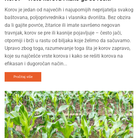
Korov je jedan od najvećih i najupornijih neprijatelja svakog
baštovana, poljoprivrednika i vlasnika dvorišta. Bez obzira
da li gajite povrće, žitarice ili imate savršeno negovan
travnjak, korov se pre ili kasnije pojavljuje – često jači,
otporniji i brži u rastu od biljaka koje želimo da sačuvamo.
Upravo zbog toga, razumevanje toga šta je korov zapravo,
koje su najčešće vrste korova i kako se rešiti korova na
efikasan i dugoročan način...
Pročitaj više