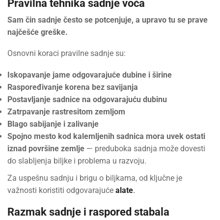
Pravilna tehnika sadnje voća
Sam čin sadnje često se potcenjuje, a upravo tu se prave
najčešće greške.
Osnovni koraci pravilne sadnje su:
Iskopavanje jame odgovarajuće dubine i širine
Raspoređivanje korena bez savijanja
Postavljanje sadnice na odgovarajuću dubinu
Zatrpavanje rastresitom zemljom
Blago sabijanje i zalivanje
Spojno mesto kod kalemljenih sadnica mora uvek ostati
iznad površine zemlje
— preduboka sadnja može dovesti
do slabljenja biljke i problema u razvoju.
Za uspešnu sadnju i brigu o biljkama, od ključne je
važnosti koristiti odgovarajuće
alate
.
Razmak sadnje i raspored stabala