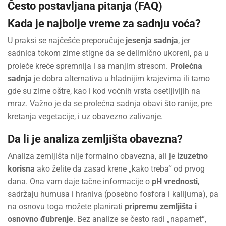
Često postavljana pitanja (FAQ)
Kada je najbolje vreme za sadnju voća?
U praksi se najčešće preporučuje
jesenja sadnja
, jer
sadnica tokom zime stigne da se delimično ukoreni, pa u
proleće kreće spremnija i sa manjim stresom.
Prolećna
sadnja
je dobra alternativa u hladnijim krajevima ili tamo
gde su zime oštre, kao i kod voćnih vrsta osetljivijih na
mraz. Važno je da se prolećna sadnja obavi što ranije, pre
kretanja vegetacije, i uz obavezno zalivanje.
Da li je analiza zemljišta obavezna?
Analiza zemljišta nije formalno obavezna, ali je
izuzetno
korisna
ako želite da zasad krene „kako treba“ od prvog
dana. Ona vam daje tačne informacije o
pH vrednosti
,
sadržaju humusa i hraniva (posebno fosfora i kalijuma), pa
na osnovu toga možete planirati
pripremu zemljišta i
osnovno đubrenje
. Bez analize se često radi „napamet“,