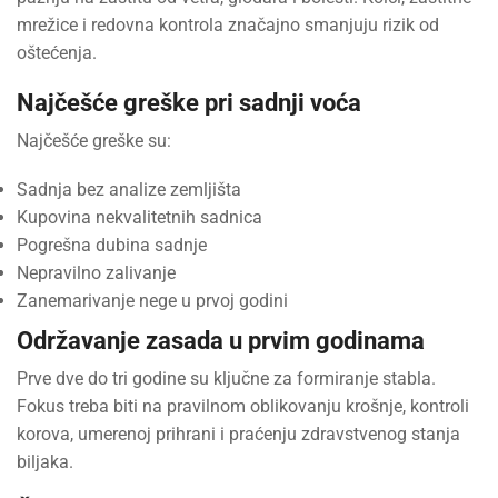
mrežice i redovna kontrola značajno smanjuju rizik od
oštećenja.
Najčešće greške pri sadnji voća
Najčešće greške su:
Sadnja bez analize zemljišta
Kupovina nekvalitetnih sadnica
Pogrešna dubina sadnje
Nepravilno zalivanje
Zanemarivanje nege u prvoj godini
Održavanje zasada u prvim godinama
Prve dve do tri godine su ključne za formiranje stabla.
Fokus treba biti na pravilnom oblikovanju krošnje, kontroli
korova, umerenoj prihrani i praćenju zdravstvenog stanja
biljaka.