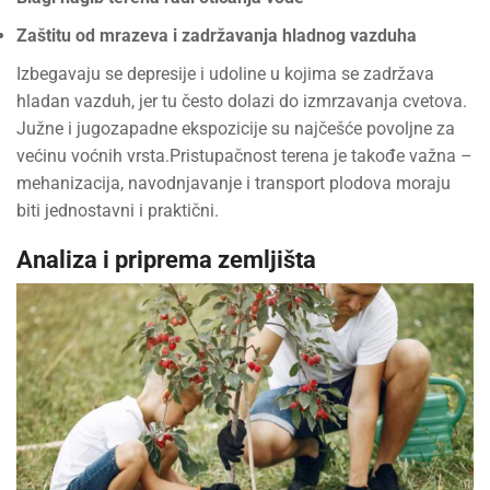
Zaštitu od mrazeva i zadržavanja hladnog vazduha
Izbegavaju se depresije i udoline u kojima se zadržava
hladan vazduh, jer tu često dolazi do izmrzavanja cvetova.
Južne i jugozapadne ekspozicije su najčešće povoljne za
većinu voćnih vrsta.Pristupačnost terena je takođe važna –
mehanizacija, navodnjavanje i transport plodova moraju
biti jednostavni i praktični.
Analiza i priprema zemljišta