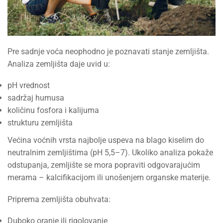
Pre sadnje voća neophodno je poznavati stanje zemljišta.
Analiza zemljišta daje uvid u:
pH vrednost
sadržaj humusa
količinu fosfora i kalijuma
strukturu zemljišta
Većina voćnih vrsta najbolje uspeva na blago kiselim do
neutralnim zemljištima (pH 5,5–7). Ukoliko analiza pokaže
odstupanja, zemljište se mora popraviti odgovarajućim
merama – kalcifikacijom ili unošenjem organske materije.
Priprema zemljišta obuhvata:
Duboko oranje ili rigolovanje