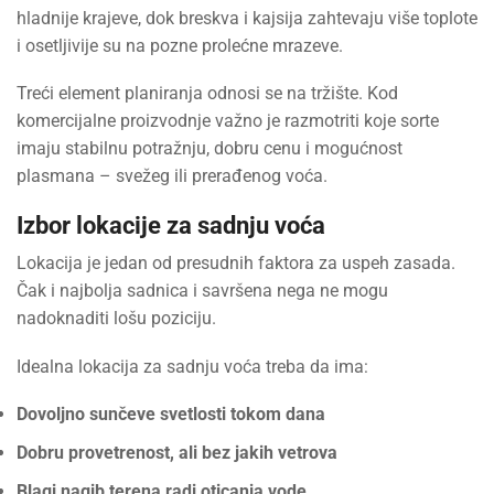
hladnije krajeve, dok breskva i kajsija zahtevaju više toplote
i osetljivije su na pozne prolećne mrazeve.
Treći element planiranja odnosi se na tržište. Kod
komercijalne proizvodnje važno je razmotriti koje sorte
imaju stabilnu potražnju, dobru cenu i mogućnost
plasmana – svežeg ili prerađenog voća.
Izbor lokacije za sadnju voća
Lokacija je jedan od presudnih faktora za uspeh zasada.
Čak i najbolja sadnica i savršena nega ne mogu
nadoknaditi lošu poziciju.
Idealna lokacija za sadnju voća treba da ima:
Dovoljno sunčeve svetlosti tokom dana
Dobru provetrenost, ali bez jakih vetrova
Blagi nagib terena radi oticanja vode