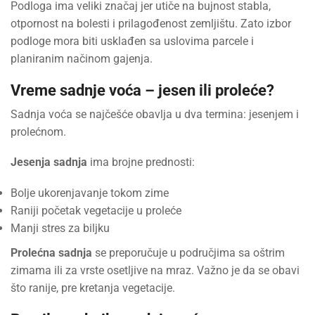
Podloga ima veliki značaj jer utiče na bujnost stabla,
otpornost na bolesti i prilagođenost zemljištu. Zato izbor
podloge mora biti usklađen sa uslovima parcele i
planiranim načinom gajenja.
Vreme sadnje voća – jesen ili proleće?
Sadnja voća se najčešće obavlja u dva termina: jesenjem i
prolećnom.
Jesenja sadnja
ima brojne prednosti:
Bolje ukorenjavanje tokom zime
Raniji početak vegetacije u proleće
Manji stres za biljku
Prolećna sadnja
se preporučuje u područjima sa oštrim
zimama ili za vrste osetljive na mraz. Važno je da se obavi
što ranije, pre kretanja vegetacije.