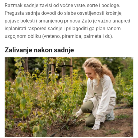
Razmak sadnje zavisi od voćne vrste, sorte i podloge.
Pregusta sadnja dovodi do slabe osvetljenosti krošnje,
pojave bolesti i smanjenog prinosa.Zato je važno unapred
isplanirati raspored sadnje i prilagoditi ga planiranom
uzgojnom obliku (vreteno, piramida, palmeta i dr.).
Zalivanje nakon sadnje