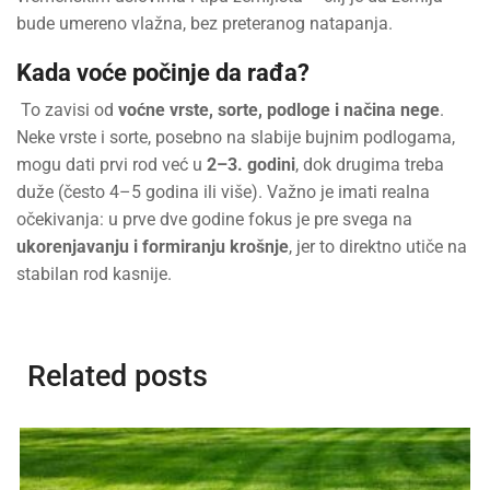
bude umereno vlažna, bez preteranog natapanja.
Kada voće počinje da rađa?
To zavisi od
voćne vrste, sorte, podloge i načina nege
.
Neke vrste i sorte, posebno na slabije bujnim podlogama,
mogu dati prvi rod već u
2–3. godini
, dok drugima treba
duže (često 4–5 godina ili više). Važno je imati realna
očekivanja: u prve dve godine fokus je pre svega na
ukorenjavanju i formiranju krošnje
, jer to direktno utiče na
stabilan rod kasnije.
Related posts