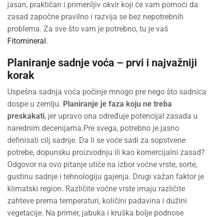
jasan, praktičan i primenljiv okvir koji će vam pomoći da
zasad započne pravilno i razvija se bez nepotrebnih
problema. Za sve što vam je potrebno, tu je vaš
Fitomineral
.
Planiranje sadnje voća – prvi i najvažniji
korak
Uspešna sadnja voća počinje mnogo pre nego što sadnica
dospe u zemlju.
Planiranje je faza koju ne treba
preskakati
, jer upravo ona određuje potencijal zasada u
narednim decenijama.Pre svega, potrebno je jasno
definisati cilj sadnje. Da li se voće sadi za sopstvene
potrebe, dopunsku proizvodnju ili kao komercijalni zasad?
Odgovor na ovo pitanje utiče na izbor voćne vrste, sorte,
gustinu sadnje i tehnologiju gajenja. Drugi važan faktor je
klimatski region. Različite voćne vrste imaju različite
zahteve prema temperaturi, količini padavina i dužini
vegetacije. Na primer, jabuka i kruška bolje podnose