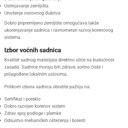
Usitnjavanje zemljišta
Unošenje osnovnog đubriva
Dobro pripremljeno zemljište omogućava lakše
ukorenjavanje sadnica i ravnomeran razvoj korenovog
sistema.
Izbor voćnih sadnica
Kvalitet sadnog materijala direktno utiče na budućnost
zasada. Sadnice moraju biti zdrave, sortno čiste i
prilagođene lokalnim uslovima.
Prilikom izbora sadnica obratite pažnju na:
Sertifikat i poreklo
Dobro razvijen korenov sistem
Zdrav spoj podloge i plemke
Odsustvo mehaničkih oštećenja i bolesti