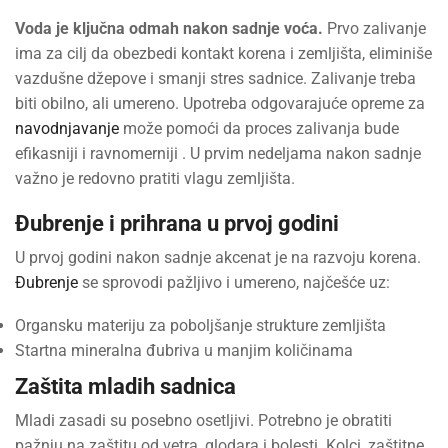
Voda je ključna odmah nakon sadnje voća.
Prvo zalivanje
ima za cilj da obezbedi kontakt korena i zemljišta, eliminiše
vazdušne džepove i smanji stres sadnice. Zalivanje treba
biti obilno, ali umereno. Upotreba odgovarajuće opreme za
navodnjavanje
može pomoći da proces zalivanja bude
efikasniji i ravnomerniji . U prvim nedeljama nakon sadnje
važno je redovno pratiti vlagu zemljišta.
Đubrenje i prihrana u prvoj godini
U prvoj godini nakon sadnje akcenat je na razvoju korena.
Đubrenje
se sprovodi pažljivo i umereno, najčešće uz:
Organsku materiju za poboljšanje strukture zemljišta
Startna mineralna đubriva u manjim količinama
Zaštita mladih sadnica
Mladi zasadi su posebno osetljivi. Potrebno je obratiti
pažnju na zaštitu od vetra, glodara i bolesti. Kolci, zaštitne