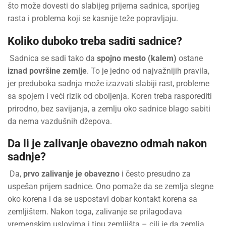
što može dovesti do slabijeg prijema sadnica, sporijeg
rasta i problema koji se kasnije teže popravljaju.
Koliko duboko treba saditi sadnice?
Sadnica se sadi tako da
spojno mesto (kalem)
ostane
iznad površine zemlje
. To je jedno od najvažnijih pravila,
jer preduboka sadnja može izazvati slabiji rast, probleme
sa spojem i veći rizik od oboljenja. Koren treba rasporediti
prirodno, bez savijanja, a zemlju oko sadnice blago sabiti
da nema vazdušnih džepova.
Da li je zalivanje obavezno odmah nakon
sadnje?
Da,
prvo zalivanje je obavezno
i često presudno za
uspešan prijem sadnice. Ono pomaže da se zemlja slegne
oko korena i da se uspostavi dobar kontakt korena sa
zemljištem. Nakon toga, zalivanje se prilagođava
vremenskim uslovima i tipu zemljišta – cilj je da zemlja