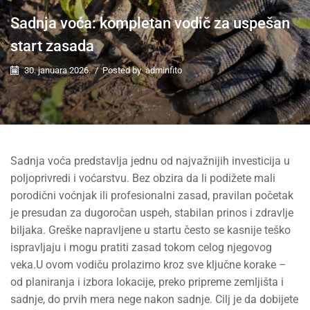
Sadnja voća: kompletan vodič za uspešan
start zasada
30. januara 2026.
/
Posted by
adminfito
Sadnja voća predstavlja jednu od najvažnijih investicija u
poljoprivredi i voćarstvu. Bez obzira da li podižete mali
porodični voćnjak ili profesionalni zasad, pravilan početak
je presudan za dugoročan uspeh, stabilan prinos i zdravlje
biljaka. Greške napravljene u startu često se kasnije teško
ispravljaju i mogu pratiti zasad tokom celog njegovog
veka.U ovom vodiču prolazimo kroz sve ključne korake –
od planiranja i izbora lokacije, preko pripreme zemljišta i
sadnje, do prvih mera nege nakon sadnje. Cilj je da dobijete