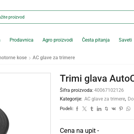
a
Prodavnica
Agro proizvodi
Česta pitanja
Saveti
motorne kose
AC glave za trimere
Trimi glava Auto
Šifra proizvoda:
40067102126
Kategorije:
AC glave za trimere
,
Do
Podeli:
Cena na upit -