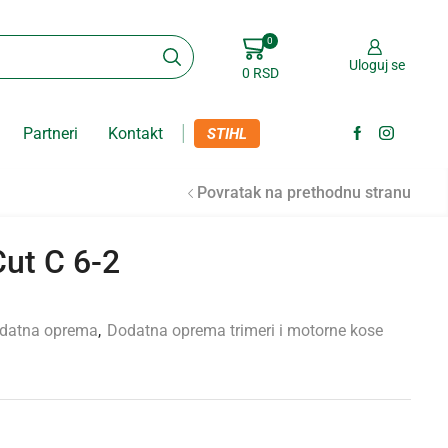
0
Uloguj se
0
RSD
Partneri
Kontakt
STIHL
Povratak na prethodnu stranu
Cut C 6-2
datna oprema
,
Dodatna oprema trimeri i motorne kose