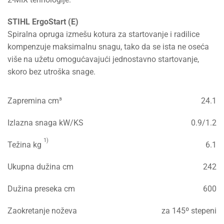
STIHL ErgoStart (E)
Spiralna opruga izmešu kotura za startovanje i radilice
kompenzuje maksimalnu snagu, tako da se ista ne oseća
više na užetu omogućavajući jednostavno startovanje,
skoro bez utroška snage.
Zapremina cm³
24.1
Izlazna snaga kW/KS
0.9/1.2
1)
Težina kg
6.1
Ukupna dužina cm
242
Dužina preseka cm
600
Zaokretanje noževa
za 145º stepeni