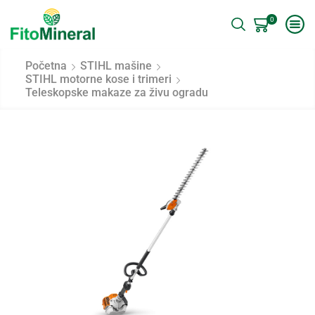
0
Početna
STIHL mašine
STIHL motorne kose i trimeri
Teleskopske makaze za živu ogradu