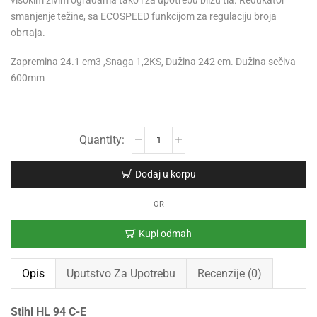
visokim živim ogradama tako i za upotrebu blizu tla. Redukator
smanjenje težine, sa ECOSPEED funkcijom za regulaciju broja
obrtaja.
Zapremina 24.1 cm3 ,Snaga 1,2KS, Dužina 242 cm. Dužina sečiva
600mm
Dodaj u korpu
OR
Kupi odmah
Opis
Uputstvo Za Upotrebu
Recenzije (0)
Stihl HL 94 C-E