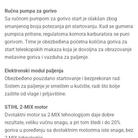
Ručna pumpa za gorivo
Sa ručnom pumpom za gorivo start je olakšan zbog
smanjenog broja potezanja pri startovanju. Kad se gumena
pumpica pritisne, regulatorna komora karburatora se puni
gorivom. Time je obezbeđena početna količina goriva za
start teleskopskih makaza koja je dovoljna za obrazovanje
mešavine goriva i vazduha za paljenje.
Elektronski modul paljenja
Obezbeđeno pouzdano startovanje i bezprekoran rad.
Sistem za paljenje je smešten u kućište, radi što bolje
zaštite od vlage i prljavštine.
STIHL 2-MIX motor
Dvotaktni motor sa 2-MIX tehnologijom daje dobre
rezultate, veliku vučnu snagu, a pri tom štedi i do 20%
goriva u poređenju sa dvotaktnim motorima iste snage, bez
2-MIX tehnologije.