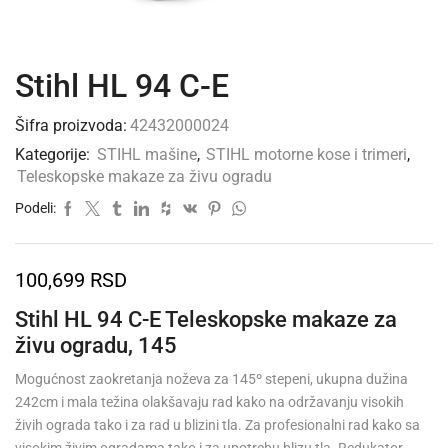
Stihl HL 94 C-E
Šifra proizvoda:
42432000024
Kategorije:
STIHL mašine
,
STIHL motorne kose i trimeri
,
Teleskopske makaze za živu ogradu
Podeli:
100,699
RSD
Stihl HL 94 C-E Teleskopske makaze za
živu ogradu, 145
Mogućnost zaokretanja noževa za 145º stepeni, ukupna dužina
242cm i mala težina olakšavaju rad kako na održavanju visokih
živih ograda tako i za rad u blizini tla. Za profesionalni rad kako sa