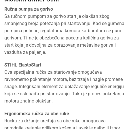
Ručna pumpa za gorivo
Sa ručnom pumpom za gorivo start je olakšan zbog
smanjenog broja potezanja pri startovanju. Kad se gumena
pumpica pritisne, regulatorna komora karburatora se puni
gorivom. Time je obezbeđena početna količina goriva za
start koja je dovoljna za obrazovanje mešavine goriva i
vazduha za paljenje.
STIHL ElastoStart
Ova specijalna ručka za startovanje omogućava
ravnomerno pokretanje motora, bez trzaja i nagle promene
snage. Integrisani element za ublažavanje reguliše energiju
koja se oslobađa pri startovanju. Tako je proces pokretanja
motora znatno olakšan.
Ergonomska ručka za obe ruke
Ručka za držanje uređaja sa obe ruke omogućava
prirodnije kretanje prilikom košenja i uvek je najbolji izbor