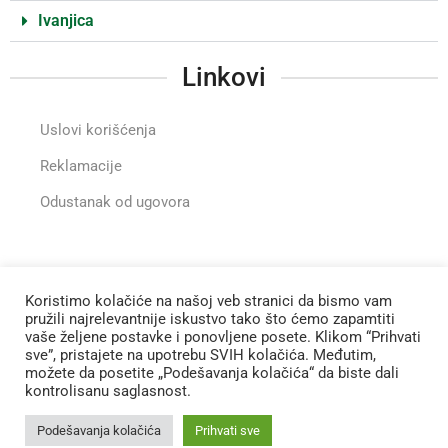
Ivanjica
Linkovi
Uslovi korišćenja
Reklamacije
Odustanak od ugovora
Instragram
Koristimo kolačiće na našoj veb stranici da bismo vam
pružili najrelevantnije iskustvo tako što ćemo zapamtiti
vaše željene postavke i ponovljene posete. Klikom “Prihvati
Zapratite nas na Instagramu
sve”, pristajete na upotrebu SVIH kolačića. Međutim,
možete da posetite „Podešavanja kolačića“ da biste dali
Sva prava zadržana
©
2023 Fitomineral
kontrolisanu saglasnost.
Podešavanja kolačića
Prihvati sve
Izrada sajta
Strix Counsulting