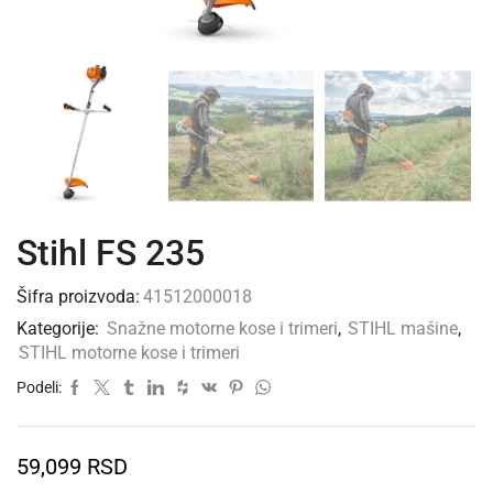
Stihl FS 235
Šifra proizvoda:
41512000018
Kategorije:
Snažne motorne kose i trimeri
,
STIHL mašine
,
STIHL motorne kose i trimeri
Podeli:
59,099
RSD