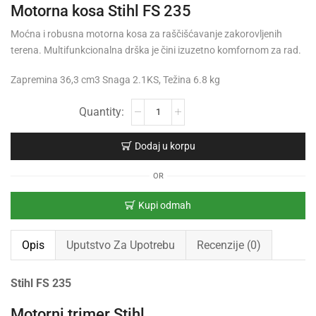
Motorna kosa Stihl FS 235
Moćna i robusna motorna kosa za raščišćavanje zakorovljenih
terena. Multifunkcionalna drška je čini izuzetno komfornom za rad.
Zapremina 36,3 cm3 Snaga 2.1KS, Težina 6.8 kg
Dodaj u korpu
OR
Kupi odmah
Opis
Uputstvo Za Upotrebu
Recenzije (0)
Stihl FS 235
Motorni trimer Stihl