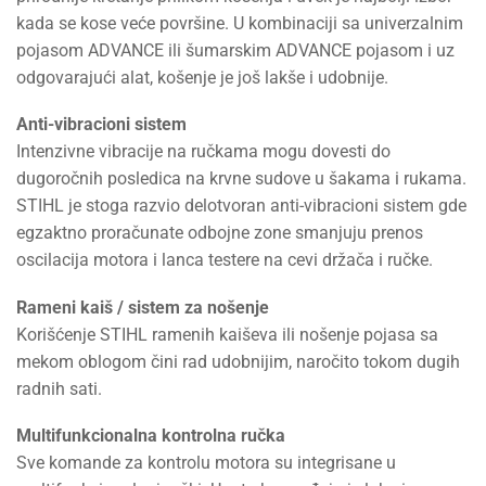
kada se kose veće površine. U kombinaciji sa univerzalnim
pojasom ADVANCE ili šumarskim ADVANCE pojasom i uz
odgovarajući alat, košenje je još lakše i udobnije.
Anti-vibracioni sistem
Intenzivne vibracije na ručkama mogu dovesti do
dugoročnih posledica na krvne sudove u šakama i rukama.
STIHL je stoga razvio delotvoran anti-vibracioni sistem gde
egzaktno proračunate odbojne zone smanjuju prenos
oscilacija motora i lanca testere na cevi držača i ručke.
Rameni kaiš / sistem za nošenje
Korišćenje STIHL ramenih kaiševa ili nošenje pojasa sa
mekom oblogom čini rad udobnijim, naročito tokom dugih
radnih sati.
Multifunkcionalna kontrolna ručka
Sve komande za kontrolu motora su integrisane u