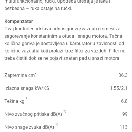
multifunkcionalnoj ručki. Upotreba uređaja je laka i
bezbedna – ruka ostaje na ručki.
Kompenzator
Ovaj kontroler održava odnos gorivo/vazduh u smeši za
sagorevanje konstantnim a otuda i snagu motora. Tačna
količina goriva je dostavljena u karburator u zavisnosti od
količine vazduha koji prolazi kroz filter za vazduh. Filter ne
treba čistiti dok se ne pojavi znatan pad u snazi motora.
Zapremina cm³
36.3
Izlazna snaga kW/KS
1.55/2.1
1)
Težina kg
6.8
2)
Nivo zvučnog pritiska dB(A)
99
2)
Nivo snage zvuka dB(A)
113