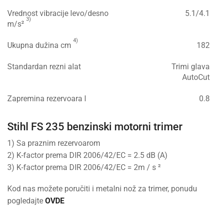
Vrednost vibracije levo/desno
5.1/4.1
3)
m/s²
4)
Ukupna dužina cm
182
Standardan rezni alat
Trimi glava
AutoCut
Zapremina rezervoara l
0.8
Stihl FS 235 benzinski motorni trimer
1) Sa praznim rezervoarom
2) K-factor prema DIR 2006/42/EC = 2.5 dB (A)
3) K-factor prema DIR 2006/42/EC = 2m / s ²
Kod nas možete poručiti i metalni nož za trimer, ponudu
pogledajte
OVDE