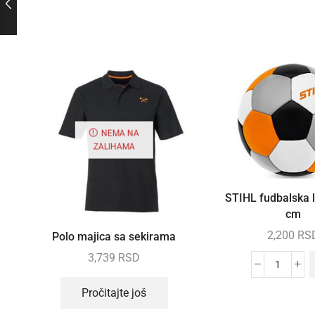
NEMA NA
ZALIHAMA
STIHL fudbalska l
cm
2,200
RS
Polo majica sa sekirama
3,739
RSD
Pročitajte još