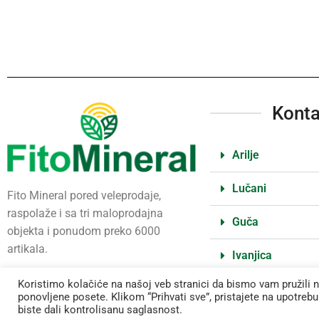
Konta
Arilje
Lučani
Fito Mineral pored veleprodaje,
raspolaže i sa tri maloprodajna
Guča
objekta i ponudom preko 6000
artikala.
Ivanjica
Koristimo kolačiće na našoj veb stranici da bismo vam pružili 
ponovljene posete. Klikom “Prihvati sve”, pristajete na upotreb
Sva prava zadržana
©
2023 Fitomineral
biste dali kontrolisanu saglasnost.