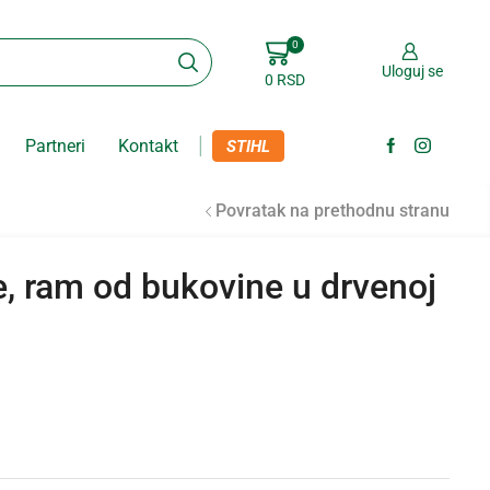
0
Uloguj se
0
RSD
Partneri
Kontakt
STIHL
Povratak na prethodnu stranu
, ram od bukovine u drvenoj