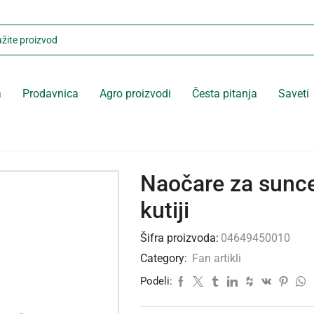
a
Prodavnica
Agro proizvodi
Česta pitanja
Saveti
Naočare za sunce
kutiji
Šifra proizvoda:
04649450010
Category:
Fan artikli
Podeli: