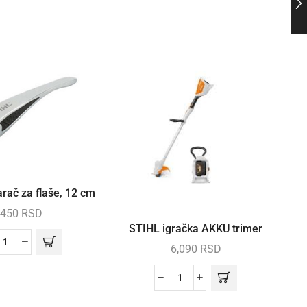
rač za flaše, 12 cm
450
RSD
STIHL igračka AKKU trimer
6,090
RSD