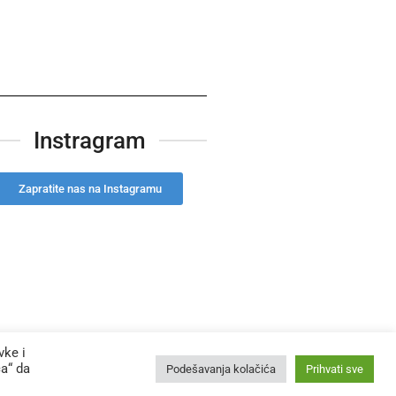
Instragram
Zapratite nas na Instagramu
vke i
Izrada sajta
Strix Counsulting
́a“ da
Podešavanja kolačića
Prihvati sve