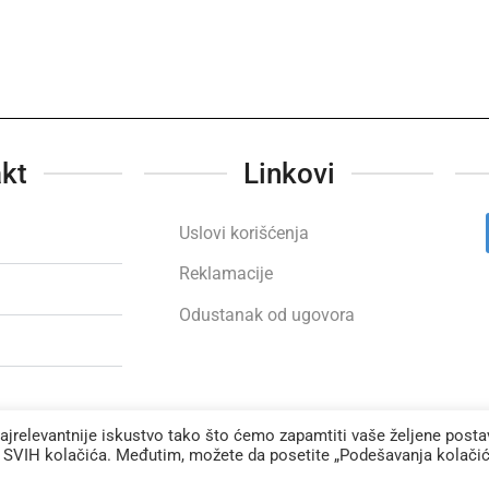
kt
Linkovi
Uslovi korišćenja
Reklamacije
Odustanak od ugovora
najrelevantnije iskustvo tako što ćemo zapamtiti vaše željene posta
u SVIH kolačića. Međutim, možete da posetite „Podešavanja kolačic