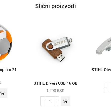
Slični proizvodi
STIHL Otva
opta o 21
D
STIHL Drveni USB 16 GB
1,990
RSD