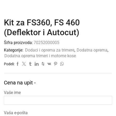
Kit za FS360, FS 460
(Deflektor i Autocut)
Šifra proizvoda:
70252000005
Kategorije:
Dodaci i oprema za trimere
,
Dodatna oprema
,
Dodatna oprema trimeri i motorne kose
Podeli:
Cena na upit -
Vaše ime
Vaša e-pošta