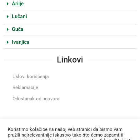
Arilje
Lučani
Guča
Ivanjica
Linkovi
Uslovi korišćenja
Reklamacije
Odustanak od ugovora
Instragram
Koristimo kolačiće na našoj veb stranici da bismo vam
pružili najrelevantnije iskustvo tako što ćemo zapamtiti