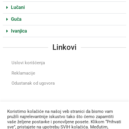
Lučani
Guča
Ivanjica
Linkovi
Uslovi korišćenja
Reklamacije
Odustanak od ugovora
Instragram
Koristimo kolačiće na našoj veb stranici da bismo vam
pružili najrelevantnije iskustvo tako što ćemo zapamtiti
vaše željene postavke i ponovljene posete. Klikom “Prihvati
Zapratite nas na Instagramu
sve”, pristajete na upotrebu SVIH kolačića. Međutim,