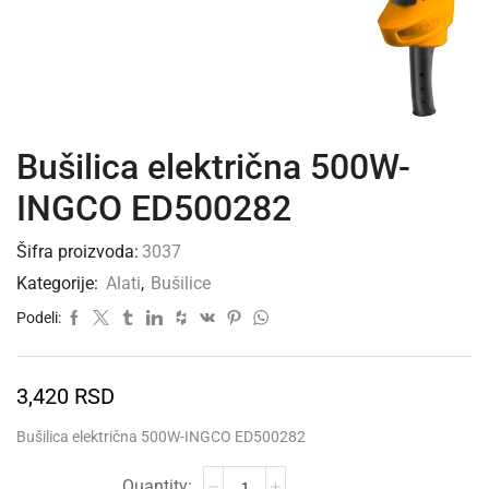
Bušilica električna 500W-
INGCO ED500282
Šifra proizvoda:
3037
Kategorije:
Alati
,
Bušilice
Podeli:
3,420
RSD
Bušilica električna 500W-INGCO ED500282