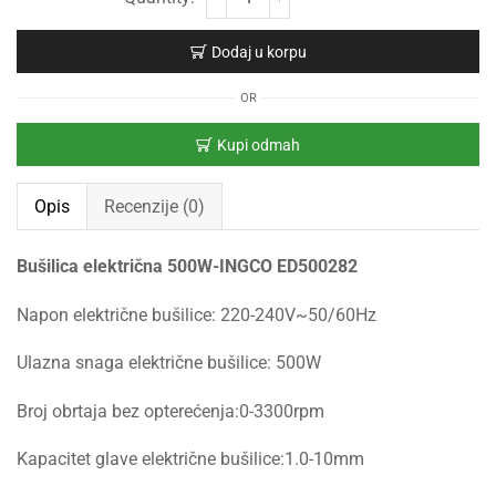
Dodaj u korpu
OR
Kupi odmah
Opis
Recenzije (0)
Bušilica električna 500W-INGCO ED500282
Napon električne bušilice: 220-240V~50/60Hz
Ulazna snaga električne bušilice: 500W
Broj obrtaja bez opterećenja:0-3300rpm
Kapacitet glave električne bušilice:1.0-10mm