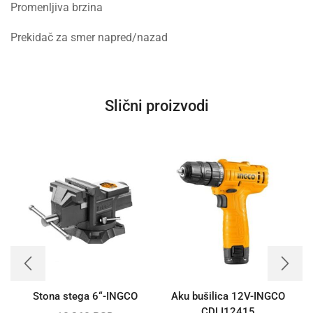
Promenljiva brzina
Prekidač za smer napred/nazad
Slični proizvodi
Stona stega 6“-INGCO
Aku bušilica 12V-INGCO
CDLI12415