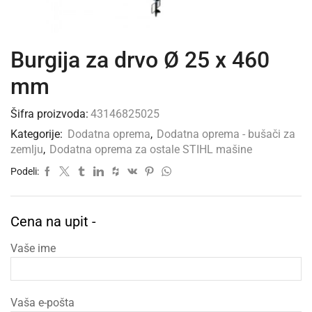
Burgija za drvo Ø 25 x 460
mm
Šifra proizvoda:
43146825025
Kategorije:
Dodatna oprema
,
Dodatna oprema - bušači za
zemlju
,
Dodatna oprema za ostale STIHL mašine
Podeli:
Cena na upit -
Vaše ime
Vaša e-pošta