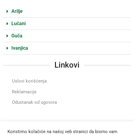
Arilje
Lučani
Guča
Ivanjica
Linkovi
Uslovi korišćenja
Reklamacije
Odustanak od ugovora
Instragram
Koristimo kolačiće na našoj veb stranici da bismo vam