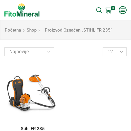
0
Početna
Shop
Proizvod Označen „STIHL FR 235“
Stihl FR 235