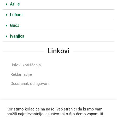
Arilje
Lučani
Guča
Ivanjica
Linkovi
Uslovi korišćenja
Reklamacije
Odustanak od ugovora
Instragram
Koristimo kolačiće na našoj veb stranici da bismo vam
pružili najrelevantnije iskustvo tako što ćemo zapamtiti