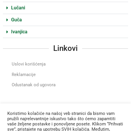
Lučani
Guča
Ivanjica
Linkovi
Uslovi korišćenja
Reklamacije
Odustanak od ugovora
Instragram
Koristimo kolačiće na našoj veb stranici da bismo vam
pružili najrelevantnije iskustvo tako što ćemo zapamtiti
vaše željene postavke i ponovljene posete. Klikom “Prihvati
Zapratite nas na Instagramu
sve”, pristajete na upotrebu SVIH kolačića. Međutim,