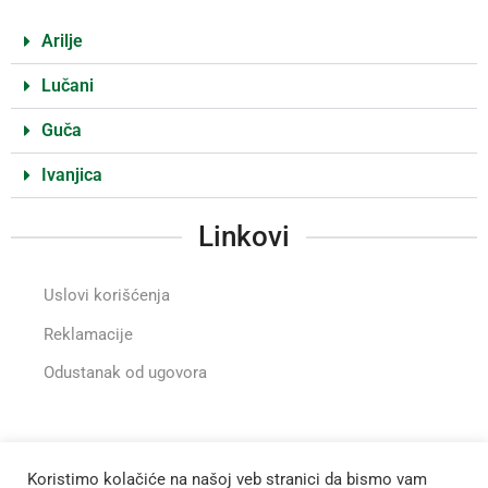
Arilje
Lučani
Guča
Ivanjica
Linkovi
Uslovi korišćenja
Reklamacije
Odustanak od ugovora
Instragram
Koristimo kolačiće na našoj veb stranici da bismo vam