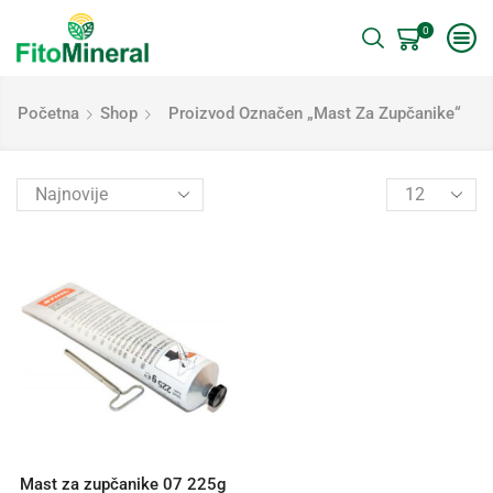
0
Početna
Shop
Proizvod Označen „mast Za Zupčanike“
Mast za zupčanike 07 225g