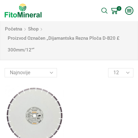
0
Početna
Shop
Proizvod Označen „Dijamantska Rezna Ploča D-B20 £
300mm/12″“