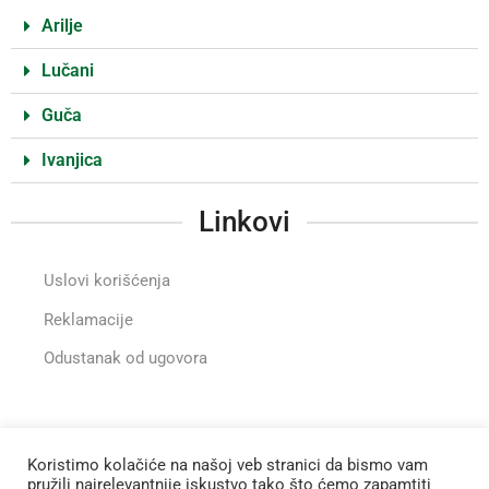
Arilje
Lučani
Guča
Ivanjica
Linkovi
Uslovi korišćenja
Reklamacije
Odustanak od ugovora
Instragram
Koristimo kolačiće na našoj veb stranici da bismo vam
pružili najrelevantnije iskustvo tako što ćemo zapamtiti